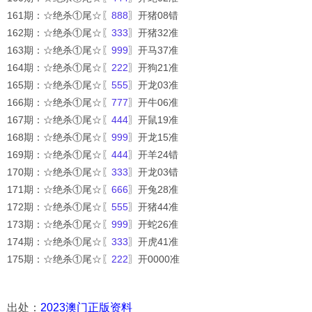
161期：☆绝杀①尾☆〖
888
〗开猪08错
162期：☆绝杀①尾☆〖
333
〗开猪32准
163期：☆绝杀①尾☆〖
999
〗开马37准
164期：☆绝杀①尾☆〖
222
〗开狗21准
165期：☆绝杀①尾☆〖
555
〗开龙03准
166期：☆绝杀①尾☆〖
777
〗开牛06准
167期：☆绝杀①尾☆〖
444
〗开鼠19准
168期：☆绝杀①尾☆〖
999
〗开龙15准
169期：☆绝杀①尾☆〖
444
〗开羊24错
170期：☆绝杀①尾☆〖
333
〗开龙03错
171期：☆绝杀①尾☆〖
666
〗开兔28准
172期：☆绝杀①尾☆〖
555
〗开猪44准
173期：☆绝杀①尾☆〖
999
〗开蛇26准
174期：☆绝杀①尾☆〖
333
〗开虎41准
175期：☆绝杀①尾☆〖
222
〗开0000准
出处：
2023澳门正版资料