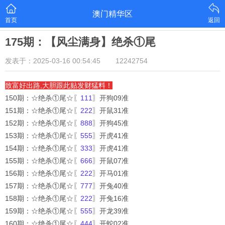
澳门精华区
首页
返回
175期：【风尘满身】绝杀①尾
发表于：2025-03-16 00:54:45
12242754
致富好出路,大胆跟此贴发财猛料！
150期：☆绝杀①尾☆〖
111
〗开狗09准
151期：☆绝杀①尾☆〖
222
〗开鼠31准
152期：☆绝杀①尾☆〖
888
〗开狗45准
153期：☆绝杀①尾☆〖
555
〗开虎41准
154期：☆绝杀①尾☆〖
333
〗开虎41准
155期：☆绝杀①尾☆〖
666
〗开鼠07准
156期：☆绝杀①尾☆〖
222
〗开马01准
157期：☆绝杀①尾☆〖
777
〗开兔40准
158期：☆绝杀①尾☆〖
222
〗开兔16准
159期：☆绝杀①尾☆〖
555
〗开龙39准
160期：☆绝杀①尾☆〖
444
〗开蛇02准