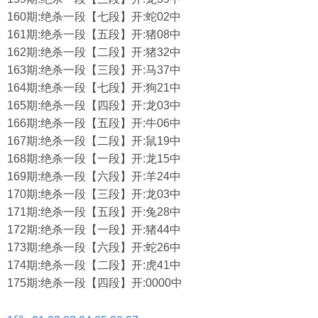
160期:绝杀一段【七段】开:蛇02中
161期:绝杀一段【五段】开:猪08中
162期:绝杀一段【二段】开:猪32中
163期:绝杀一段【三段】开:马37中
164期:绝杀一段【七段】开:狗21中
165期:绝杀一段【四段】开:龙03中
166期:绝杀一段【五段】开:牛06中
167期:绝杀一段【二段】开:鼠19中
168期:绝杀一段【一段】开:龙15中
169期:绝杀一段【六段】开:羊24中
170期:绝杀一段【三段】开:龙03中
171期:绝杀一段【五段】开:兔28中
172期:绝杀一段【一段】开:猪44中
173期:绝杀一段【六段】开:蛇26中
174期:绝杀一段【二段】开:虎41中
175期:绝杀一段【四段】开:0000中