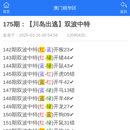
澳门精华区
首页
返回
175期：【川岛出逃】双波中特
发表于：2025-03-16 00:54:56
12095420
142期双波中特(
红
-
蓝
)开猴23✔
143期双波中特(
红
-
绿
)开猪44✔
144期双波中特(
蓝
-
绿
)开鼠43✔
145期双波中特(
蓝
-
红
)开虎05错
146期双波中特(
蓝
-
红
)开牛42✔
147期双波中特(
蓝
-
绿
)开马13错
148期双波中特(
蓝
-
绿
)开羊48✔
149期双波中特(
红
-
绿
)开龙27✔
150期双波中特(
红
-
蓝
)开狗09✔
151期双波中特(
红
-
绿
)开鼠31错