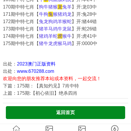
170期中特七肖【
狗牛猪猴
龙
兔羊
】开:龙03中
171期中特七肖【
牛狗
兔
猴猪鸡龙
】开:兔28中
172期中特七肖【
兔龙狗鸡羊猴蛇
】开:猪44错
173期中特七肖【
猪羊马鸡牛龙鼠
】开:蛇26错
174期中特七肖【
猪鸡羊蛇
虎
猴牛
】开:虎41中
175期中特七肖【
猪牛龙虎猴马鸡
】开:0000中
出处：
2023澳门正版资料
出处：
www.670288.com
欢迎向您的朋友推荐本站或本资料，一起交流！
下篇：175期：【真知灼见】7肖中特
上篇：175期:【初心依旧】绝杀四肖
返回首页