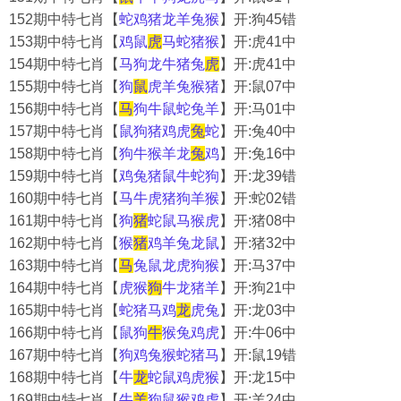
152期中特七肖【
蛇鸡猪龙羊兔猴
】开:狗45错
153期中特七肖【
鸡鼠
虎
马蛇猪猴
】开:虎41中
154期中特七肖【
马狗龙牛猪兔
虎
】开:虎41中
155期中特七肖【
狗
鼠
虎羊兔猴猪
】开:鼠07中
156期中特七肖【
马
狗牛鼠蛇兔羊
】开:马01中
157期中特七肖【
鼠狗猪鸡虎
兔
蛇
】开:兔40中
158期中特七肖【
狗牛猴羊龙
兔
鸡
】开:兔16中
159期中特七肖【
鸡兔猪鼠牛蛇狗
】开:龙39错
160期中特七肖【
马牛虎猪狗羊猴
】开:蛇02错
161期中特七肖【
狗
猪
蛇鼠马猴虎
】开:猪08中
162期中特七肖【
猴
猪
鸡羊兔龙鼠
】开:猪32中
163期中特七肖【
马
兔鼠龙虎狗猴
】开:马37中
164期中特七肖【
虎猴
狗
牛龙猪羊
】开:狗21中
165期中特七肖【
蛇猪马鸡
龙
虎兔
】开:龙03中
166期中特七肖【
鼠狗
牛
猴兔鸡虎
】开:牛06中
167期中特七肖【
狗鸡兔猴蛇猪马
】开:鼠19错
168期中特七肖【
牛
龙
蛇鼠鸡虎猴
】开:龙15中
169期中特七肖【
牛
羊
狗鼠猴鸡虎
】开:羊24中