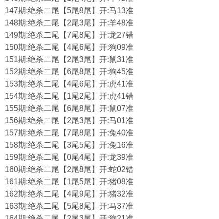
147期:绝杀二尾【5尾8尾】开:马13准
148期:绝杀二尾【2尾3尾】开:羊48准
149期:绝杀二尾【7尾8尾】开:龙27错
150期:绝杀二尾【4尾6尾】开:狗09准
151期:绝杀二尾【2尾3尾】开:鼠31准
152期:绝杀二尾【6尾8尾】开:狗45准
153期:绝杀二尾【4尾6尾】开:虎41准
154期:绝杀二尾【1尾2尾】开:虎41错
155期:绝杀二尾【6尾8尾】开:鼠07准
156期:绝杀二尾【2尾3尾】开:马01准
157期:绝杀二尾【7尾8尾】开:兔40准
158期:绝杀二尾【3尾5尾】开:兔16准
159期:绝杀二尾【0尾4尾】开:龙39准
160期:绝杀二尾【2尾8尾】开:蛇02错
161期:绝杀二尾【1尾5尾】开:猪08准
162期:绝杀二尾【4尾9尾】开:猪32准
163期:绝杀二尾【5尾8尾】开:马37准
164期:绝杀二尾【2尾3尾】开:狗21准