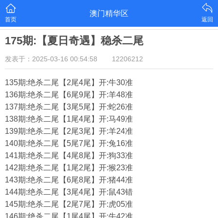
澳门精华区
首页
返回
175期:【夏日奇遇】稳杀二尾
发表于：2025-03-16 00:54:58
12206212
135期:绝杀二尾【2尾4尾】开:牛30准
136期:绝杀二尾【6尾9尾】开:羊48准
137期:绝杀二尾【3尾5尾】开:蛇26准
138期:绝杀二尾【1尾4尾】开:马49准
139期:绝杀二尾【2尾3尾】开:羊24准
140期:绝杀二尾【5尾7尾】开:兔16准
141期:绝杀二尾【4尾8尾】开:狗33准
142期:绝杀二尾【1尾2尾】开:猴23准
143期:绝杀二尾【6尾8尾】开:猪44准
144期:绝杀二尾【3尾4尾】开:鼠43错
145期:绝杀二尾【2尾7尾】开:虎05准
146期:绝杀二尾【1尾4尾】开:牛42准