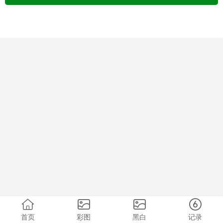
首页
彩图
黑白
记录