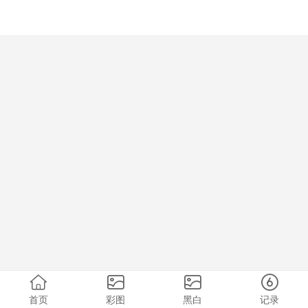
首页
彩图
黑白
记录