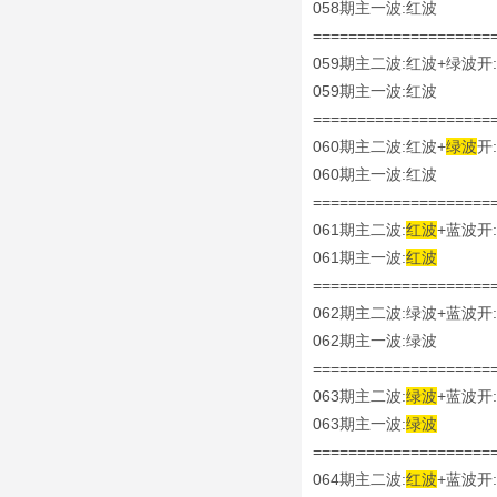
058期主一波:红波
====================
059期主二波:红波+绿波开:
059期主一波:红波
====================
060期主二波:红波+
绿波
开
060期主一波:红波
====================
061期主二波:
红波
+蓝波开
061期主一波:
红波
====================
062期主二波:绿波+蓝波开:
062期主一波:绿波
====================
063期主二波:
绿波
+蓝波开
063期主一波:
绿波
====================
064期主二波:
红波
+蓝波开