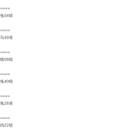
=====
兔04错
=====
:马49准
=====
猪08错
=====
兔40错
=====
:兔28准
=====
鸡22错