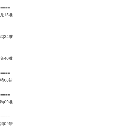
=====
:龙15准
=====
:鸡34准
=====
:兔40准
=====
猪08错
=====
:狗09准
=====
狗09错