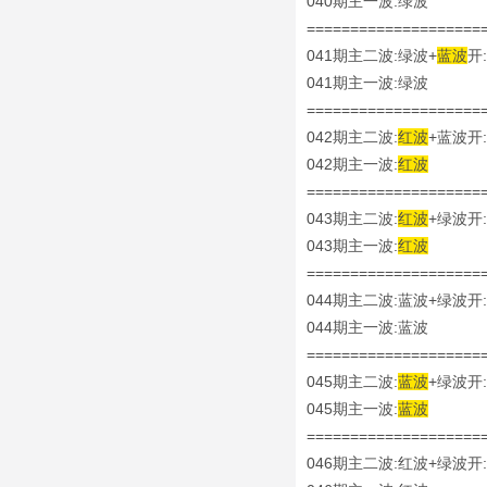
040期主一波:绿波
====================
041期主二波:绿波+
蓝波
开
041期主一波:绿波
====================
042期主二波:
红波
+蓝波开
042期主一波:
红
波
====================
043期主二波:
红波
+绿波开
043期主一波:
红波
====================
044期主二波:蓝波+绿波开:
044期主一波:
蓝
波
====================
045期主二波:
蓝波
+绿波开
045期主一波:
蓝波
====================
046期主二波:红波+绿波开: