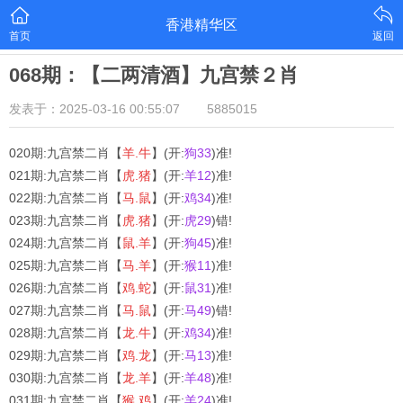
香港精华区
首页
返回
068期：【二两清酒】九宫禁２肖
发表于：2025-03-16 00:55:07
5885015
020期:九宫禁二肖【
羊.牛
】(开:
狗33
)准!
021期:九宫禁二肖【
虎.猪
】(开:
羊12
)准!
022期:九宫禁二肖【
马.鼠
】(开:
鸡34
)准!
023期:九宫禁二肖【
虎.猪
】(开:
虎29
)错!
024期:九宫禁二肖【
鼠.羊
】(开:
狗45
)准!
025期:九宫禁二肖【
马.羊
】(开:
猴11
)准!
026期:九宫禁二肖【
鸡.蛇
】(开:
鼠31
)准!
027期:九宫禁二肖【
马.鼠
】(开:
马49
)错!
028期:九宫禁二肖【
龙.牛
】(开:
鸡34
)准!
029期:九宫禁二肖【
鸡.龙
】(开:
马13
)准!
030期:九宫禁二肖【
龙.羊
】(开:
羊48
)准!
031期:九宫禁二肖【
猴.鸡
】(开:
羊24
)准!