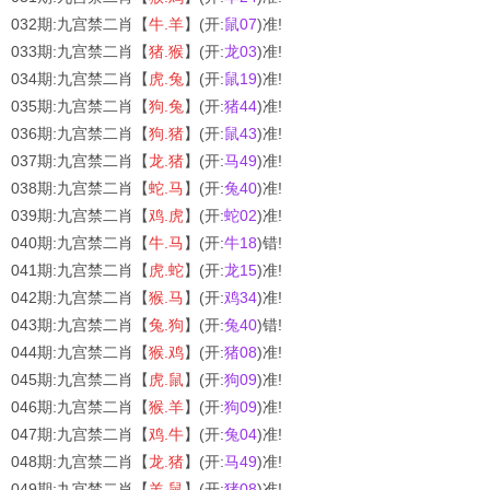
032期:九宫禁二肖【
牛.羊
】(开:
鼠07
)准!
033期:九宫禁二肖【
猪.猴
】(开:
龙03
)准!
034期:九宫禁二肖【
虎.兔
】(开:
鼠19
)准!
035期:九宫禁二肖【
狗.兔
】(开:
猪44
)准!
036期:九宫禁二肖【
狗.猪
】(开:
鼠43
)准!
037期:九宫禁二肖【
龙.猪
】(开:
马49
)准!
038期:九宫禁二肖【
蛇.马
】(开:
兔40
)准!
039期:九宫禁二肖【
鸡.虎
】(开:
蛇02
)准!
040期:九宫禁二肖【
牛.马
】(开:
牛18
)错!
041期:九宫禁二肖【
虎.蛇
】(开:
龙15
)准!
042期:九宫禁二肖【
猴.马
】(开:
鸡34
)准!
043期:九宫禁二肖【
兔.狗
】(开:
兔40
)错!
044期:九宫禁二肖【
猴.鸡
】(开:
猪08
)准!
045期:九宫禁二肖【
虎.鼠
】(开:
狗09
)准!
046期:九宫禁二肖【
猴.羊
】(开:
狗09
)准!
047期:九宫禁二肖【
鸡.牛
】(开:
兔04
)准!
048期:九宫禁二肖【
龙.猪
】(开:
马49
)准!
049期:九宫禁二肖【
羊.鼠
】(开:
猪08
)准!