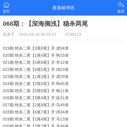
香港精华区
首页
返回
068期：【深海搁浅】稳杀两尾
发表于：2025-03-16 00:55:07
5798213
019期:绝杀二尾【3尾8
尾】开:虎04准
020期:绝杀二尾【1尾4
尾】开:狗33准
021期:绝杀二尾【6尾8
尾】开:羊12准
022期:绝杀二尾【4尾5
尾】开:鸡23准
023期:绝杀二尾【1尾3
尾】开:虎29准
024期:绝杀二尾【2尾6
尾】开:狗45准
025期:绝杀二尾【5尾8
尾】开:猴11准
026期:绝杀二尾【3尾4
尾】开:鼠31准
027期:绝杀二尾【2尾8
尾】开:马49准
028期:绝杀二尾【6尾7
尾】开:鸡34准
029期:绝杀二尾【1尾4
尾】开:马13准
030期:绝杀二尾【3尾7
尾】开:羊48准