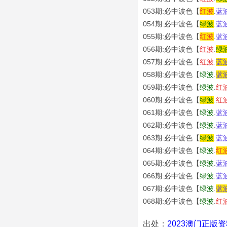
053期:必中波色【
红
波
.
蓝
054期:必中波色【
绿
波
.
蓝
055期:必中波色【
红
波
.
蓝
056期:必中波色【
红
波
.
绿
057期:必中波色【
红
波
.
蓝
058期:必中波色【
绿
波
.
蓝
059期:必中波色【
绿
波
.
红
060期:必中波色【
绿
波
.
红
061期:必中波色【
绿
波
.
蓝
062期:必中波色【
绿
波
.
蓝
063期:必中波色【
绿
波
.
蓝
064期:必中波色【
绿
波
.
红
065期:必中波色【
绿
波
.
蓝
066期:必中波色【
绿
波
.
蓝
067期:必中波色【
绿
波
.
蓝
068期:必中波色【
绿
波
.
红
出处：
2023澳门正版