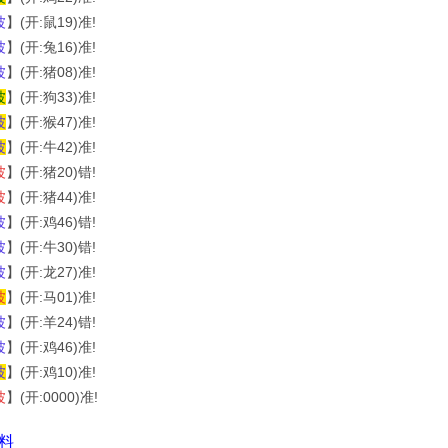
波
】(开:鼠19)准!
波
】(开:兔16)准!
波
】(开:猪08)准!
波
】(开:狗33)准!
波
】(开:猴47)准!
波
】(开:牛42)准!
波
】(开:猪20)错!
波
】(开:猪44)准!
波
】(开:鸡46)错!
波
】(开:牛30)错!
波
】(开:龙27)准!
波
】(开:马01)准!
波
】(开:羊24)错!
波
】(开:鸡46)准!
波
】(开:鸡10)准!
波
】(开:0000)准!
资料