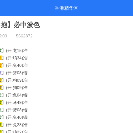
香港精华区
拥抱】必中波色
:09
5662872
波
】(开:龙15)准!
波
】(开:鸡34)准!
波
】(开:兔40)准!
波
】(开:猪08)错!
波
】(开:狗09)准!
波
】(开:狗09)准!
波
】(开:兔04)错!
波
】(开:马49)准!
波
】(开:猪08)错!
波
】(开:兔40)错!
波
】(开:兔28)准!
波
】(开:鸡22)准!