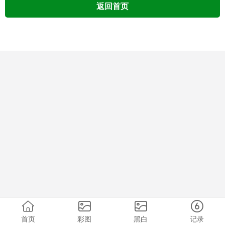
返回首页
首页
彩图
黑白
记录