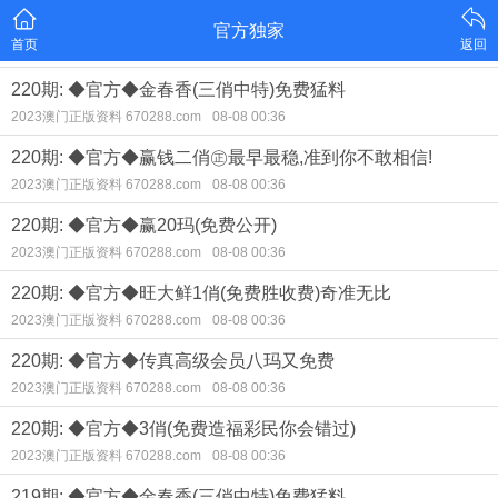
官方独家
首页
返回
220期: ◆官方◆金春香(三俏中特)免费猛料
2023澳门正版资料 670288.com
08-08 00:36
220期: ◆官方◆赢钱二俏㊣最早最稳,准到你不敢相信!
2023澳门正版资料 670288.com
08-08 00:36
220期: ◆官方◆赢20玛(免费公开)
2023澳门正版资料 670288.com
08-08 00:36
220期: ◆官方◆旺大鲜1俏(免费胜收费)奇准无比
2023澳门正版资料 670288.com
08-08 00:36
220期: ◆官方◆传真高级会员八玛又免费
2023澳门正版资料 670288.com
08-08 00:36
220期: ◆官方◆3俏(免费造福彩民你会错过)
2023澳门正版资料 670288.com
08-08 00:36
219期: ◆官方◆金春香(三俏中特)免费猛料