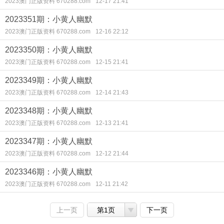
2023澳门正版资料 670288.com
12-17 21:41
2023351期：小黄人幽默
2023澳门正版资料 670288.com
12-16 22:12
2023350期：小黄人幽默
2023澳门正版资料 670288.com
12-15 21:41
2023349期：小黄人幽默
2023澳门正版资料 670288.com
12-14 21:43
2023348期：小黄人幽默
2023澳门正版资料 670288.com
12-13 21:41
2023347期：小黄人幽默
2023澳门正版资料 670288.com
12-12 21:44
2023346期：小黄人幽默
2023澳门正版资料 670288.com
12-11 21:42
上一页
第1页
下一页