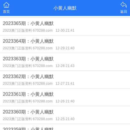
小黄人幽默
首页
返回
2023365期：小黄人幽默
2023澳门正版资料 670288.com
12-30 21:41
2023364期：小黄人幽默
2023澳门正版资料 670288.com
12-29 21:40
2023363期：小黄人幽默
2023澳门正版资料 670288.com
12-28 21:43
2023362期：小黄人幽默
2023澳门正版资料 670288.com
12-27 21:41
2023361期：小黄人幽默
2023澳门正版资料 670288.com
12-26 21:40
2023360期：小黄人幽默
2023澳门正版资料 670288.com
12-25 21:40
2023359期：小黄人幽默