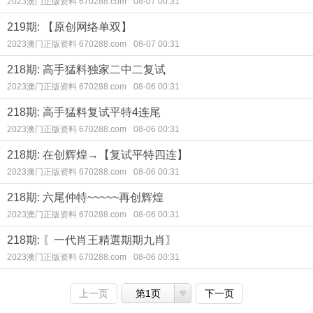
2023澳门正版资料 670288.com
08-07 00:31
219期: 【原创网络单双】
2023澳门正版资料 670288.com
08-07 00:31
218期: 高手猛料独家二中二复试
2023澳门正版资料 670288.com
08-06 00:31
218期: 高手猛料复试平特4连尾
2023澳门正版资料 670288.com
08-06 00:31
218期: 在创辉煌→【复试平特四连】
2023澳门正版资料 670288.com
08-06 00:31
218期: 六尾仲特~~~~~再创辉煌
2023澳门正版资料 670288.com
08-06 00:31
218期: 〖一代肖王精選期期九肖〗
2023澳门正版资料 670288.com
08-06 00:31
上一页
第1页
下一页