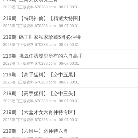
2023澳门正版资料 670288.com
08-07 00:31
219期: 【特玛神偷】【精選大特围】
2023澳门正版资料 670288.com
08-07 00:31
219期: 碼王世家私家珍藏5肖必仲特
2023澳门正版资料 670288.com
08-07 00:31
219期: 挑战任我發里所有的六肖高手
2023澳门正版资料 670288.com
08-07 00:31
219期: 【高手猛料】【必中五尾】
2023澳门正版资料 670288.com
08-07 00:31
219期: 【高手猛料】【必中三头】
2023澳门正版资料 670288.com
08-07 00:31
219期: 【六盒才女六肖仲特专区】
2023澳门正版资料 670288.com
08-07 00:31
219期: 【六肖牛】必仲特六肖